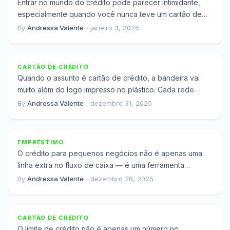
Entrar no mundo do crédito pode parecer intimidante,
especialmente quando você nunca teve um cartão de
crédito antes. A preocupação com taxas,...
By
Andressa Valente
—
janeiro 3, 2026
O Que Ninguém Conta Sobre as Bandeiras de
Cartão de Crédito no Brasil
CARTÃO DE CRÉDITO
Quando o assunto é cartão de crédito, a bandeira vai
muito além do logo impresso no plástico. Cada rede
constructora desenvolveu ao...
By
Andressa Valente
—
dezembro 31, 2025
Quando o Crédito Para de Ajudar e Começa a
Prejudicar
EMPRÉSTIMO
O crédito para pequenos negócios não é apenas uma
linha extra no fluxo de caixa — é uma ferramenta
estratégica que pode...
By
Andressa Valente
—
dezembro 28, 2025
O Processo Real de Aumento de Limite de Crédito
Que os Bancos Não Explicam
CARTÃO DE CRÉDITO
O limite de crédito não é apenas um número no