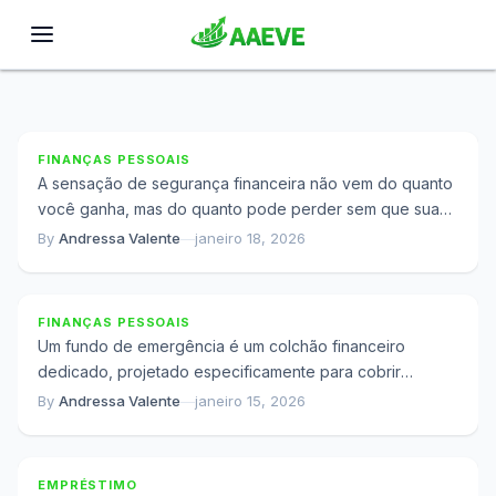
O Que Acontece Quando Imprevistos Viram
Dívidas
FINANÇAS PESSOAIS
A sensação de segurança financeira não vem do quanto
você ganha, mas do quanto pode perder sem que sua
vida desmorone. Esse...
By
Andressa Valente
—
janeiro 18, 2026
Quando a Emergência Chega e Você Não Tem
Reserva
FINANÇAS PESSOAIS
Um fundo de emergência é um colchão financeiro
dedicado, projetado especificamente para cobrir
despesas inesperadas ou interrupções de renda.
By
Andressa Valente
—
janeiro 15, 2026
Por Que Consolidar Dívidas Pode Deixar Você Mais
Diferentemente de economias...
Endividado
EMPRÉSTIMO