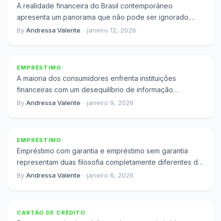
A realidade financeira do Brasil contemporâneo
apresenta um panorama que não pode ser ignorado.
Pesquisa de Endividamento e Inadimplência do
By
Andressa Valente
—
janeiro 12, 2026
Por Que Quem Se Prepara Poupa Mais de 40 Mil
Consumidor realizada...
Reais na Negociação de Crédito
EMPRÉSTIMO
A maioria dos consumidores enfrenta instituições
financeiras com um desequilíbrio de informação
significativo. Os bancos possuem algoritmos complexos,
By
Andressa Valente
—
janeiro 9, 2026
A Escolha de Empréstimo Que Pode Custar R$ 24
equipes especializadas e anos...
Mil a Mais
EMPRÉSTIMO
Empréstimo com garantia e empréstimo sem garantia
representam duas filosofia completamente diferentes de
acesso ao crédito. Na modalidade com garantia, você
By
Andressa Valente
—
janeiro 6, 2026
Cartão de Crédito Sem Anuidade Para Quem
oferece...
Nunca Teve: Como Aprovar
CARTÃO DE CRÉDITO