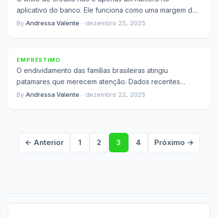
aplicativo do banco. Ele funciona como uma margem de
segurança financeira que...
By
Andressa Valente
—
dezembro 25, 2025
Refinanciamento ou Consolidação: Qual Sai Mais
Barato no Final?
EMPRÉSTIMO
O endividamento das famílias brasileiras atingiu
patamares que merecem atenção. Dados recentes
mostram que mais de 70% das famílias com renda
By
Andressa Valente
—
dezembro 22, 2025
acima...
← Anterior
1
2
3
4
Próximo →
Paginação
de
posts