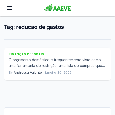
Tag:
reducao de gastos
O Motivo Oculto Pelo Qual Seu Orçamento Sempre
Falha: O Que Você Não Vê no Extrato
FINANÇAS PESSOAIS
O orçamento doméstico é frequentemente visto como
uma ferramenta de restrição, uma lista de compras que
dita o que você pode ou...
By
Andressa Valente
—
janeiro 30, 2026