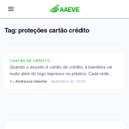
Tag:
proteções cartão crédito
O Que Ninguém Conta Sobre as Bandeiras de
Cartão de Crédito no Brasil
CARTÃO DE CRÉDITO
Quando o assunto é cartão de crédito, a bandeira vai
muito além do logo impresso no plástico. Cada rede
constructora desenvolveu ao...
By
Andressa Valente
—
dezembro 31, 2025