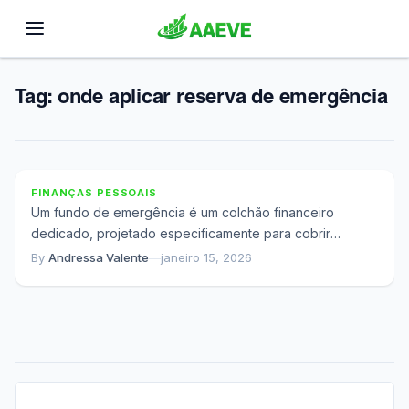
Tag:
onde aplicar reserva de emergência
Quando a Emergência Chega e Você Não Tem
Reserva
FINANÇAS PESSOAIS
Um fundo de emergência é um colchão financeiro
dedicado, projetado especificamente para cobrir
despesas inesperadas ou interrupções de renda.
By
Andressa Valente
—
janeiro 15, 2026
Diferentemente de economias...