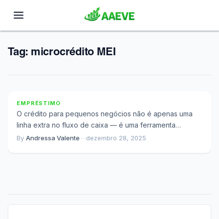
Tag:
microcrédito MEI
Quando o Crédito Para de Ajudar e Começa a
Prejudicar
EMPRÉSTIMO
O crédito para pequenos negócios não é apenas uma
linha extra no fluxo de caixa — é uma ferramenta
estratégica que pode...
By
Andressa Valente
—
dezembro 28, 2025