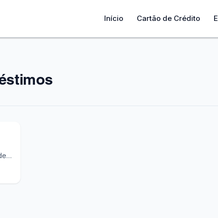
Início
Cartão de Crédito
E
éstimos
e
de