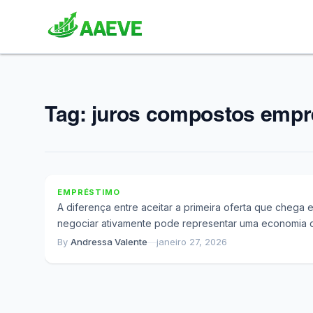
Tag:
juros compostos empr
O Que Perdemos Ao Não Negociar Um
Crédito: A Matemática Que Ninguém Mostra
EMPRÉSTIMO
A diferença entre aceitar a primeira oferta que chega 
negociar ativamente pode representar uma economia 
dezenas de milhares de reais...
By
Andressa Valente
—
janeiro 27, 2026