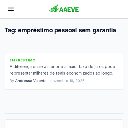
Tag:
empréstimo pessoal sem garantia
Quanto Você Poupa Ao Trocar o Banco Pelo
Fintech no Empréstimo Pessoal
EMPRÉSTIMO
A diferença entre a menor e a maior taxa de juros pode
representar milhares de reais economizados ao longo
do empréstimo. Parece...
By
Andressa Valente
—
dezembro 16, 2025