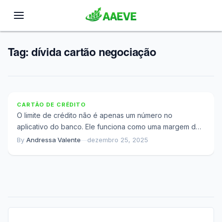
Tag:
dívida cartão negociação
O Processo Real de Aumento de Limite de Crédito
Que os Bancos Não Explicam
CARTÃO DE CRÉDITO
O limite de crédito não é apenas um número no
aplicativo do banco. Ele funciona como uma margem de
segurança financeira que...
By
Andressa Valente
—
dezembro 25, 2025