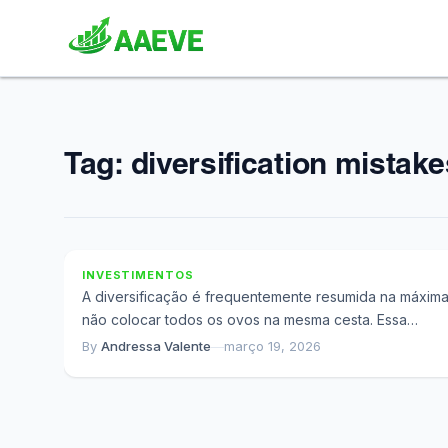
Tag:
diversification mistake
Por Que Sua Carteira Parece Diversificada 
Não É
INVESTIMENTOS
A diversificação é frequentemente resumida na máxim
não colocar todos os ovos na mesma cesta. Essa
simplificação, embora intuitiva, obscurece a...
By
Andressa Valente
—
março 19, 2026