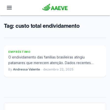
Tag:
custo total endividamento
Refinanciamento ou Consolidação: Qual Sai Mais
Barato no Final?
EMPRÉSTIMO
O endividamento das famílias brasileiras atingiu
patamares que merecem atenção. Dados recentes
mostram que mais de 70% das famílias com renda
By
Andressa Valente
—
dezembro 22, 2025
acima...