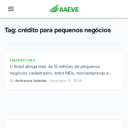
Tag:
crédito para pequenos negócios
O Que Acontece Quando Você Escolhe o Tipo de
Crédito Errado para Seu Negócio
EMPRÉSTIMO
O Brasil abriga mais de 15 milhões de pequenos
negócios cadastrados, entre MEIs, microempresas e
empresas de pequeno porte. Esses empreendimentos
By
Andressa Valente
—
fevereiro 11, 2026
respondem...