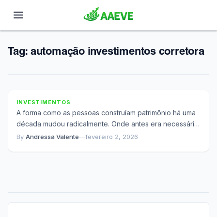
Tag:
automação investimentos corretora
O Que Acontece Quando Você Para de Decidir
Seus Investimentos Todo Mês
INVESTIMENTOS
A forma como as pessoas construíam patrimônio há uma
década mudou radicalmente. Onde antes era necessário
acompanhar diariamente o mercado, analisar gráficos...
By
Andressa Valente
—
fevereiro 2, 2026